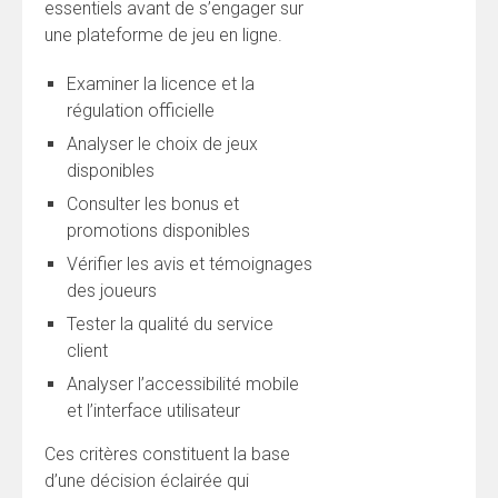
essentiels avant de s’engager sur
une plateforme de jeu en ligne.
Examiner la licence et la
régulation officielle
Analyser le choix de jeux
disponibles
Consulter les bonus et
promotions disponibles
Vérifier les avis et témoignages
des joueurs
Tester la qualité du service
client
Analyser l’accessibilité mobile
et l’interface utilisateur
Ces critères constituent la base
d’une décision éclairée qui