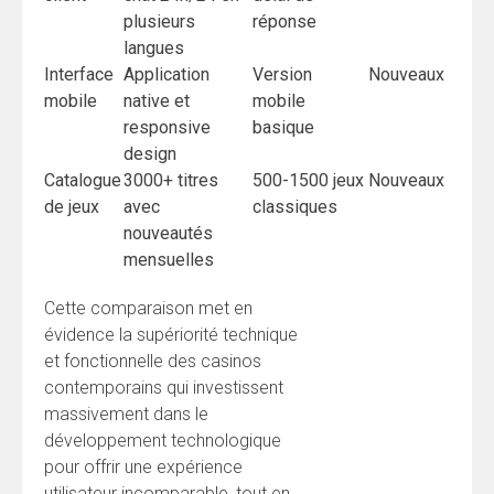
plusieurs
réponse
langues
Interface
Application
Version
Nouveaux
mobile
native et
mobile
responsive
basique
design
Catalogue
3000+ titres
500-1500 jeux
Nouveaux
de jeux
avec
classiques
nouveautés
mensuelles
Cette comparaison met en
évidence la supériorité technique
et fonctionnelle des casinos
contemporains qui investissent
massivement dans le
développement technologique
pour offrir une expérience
utilisateur incomparable, tout en