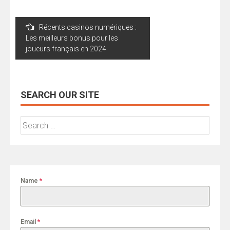
Post
Récents casinos numériques :
navigation
Les meilleurs bonus pour les
joueurs français en 2024
SEARCH OUR SITE
Search
for:
Name
*
Email
*