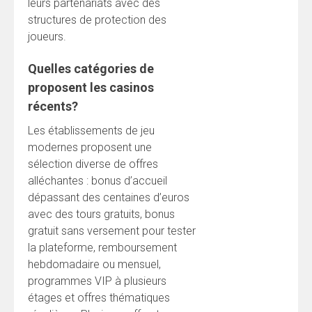
leurs partenariats avec des
structures de protection des
joueurs.
Quelles catégories de
proposent les casinos
récents?
Les établissements de jeu
modernes proposent une
sélection diverse de offres
alléchantes : bonus d’accueil
dépassant des centaines d’euros
avec des tours gratuits, bonus
gratuit sans versement pour tester
la plateforme, remboursement
hebdomadaire ou mensuel,
programmes VIP à plusieurs
étages et offres thématiques