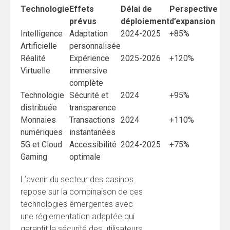
Technologie
Effets
Délai de
Perspective
prévus
déploiement
d’expansion
Intelligence
Adaptation
2024-2025
+85%
Artificielle
personnalisée
Réalité
Expérience
2025-2026
+120%
Virtuelle
immersive
complète
Technologie
Sécurité et
2024
+95%
distribuée
transparence
Monnaies
Transactions
2024
+110%
numériques
instantanées
5G et Cloud
Accessibilité
2024-2025
+75%
Gaming
optimale
L’avenir du secteur des casinos
repose sur la combinaison de ces
technologies émergentes avec
une réglementation adaptée qui
garantit la sécurité des utilisateurs.