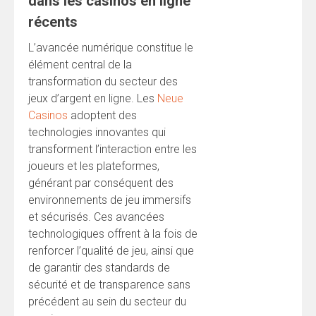
dans les casinos en ligne
récents
L’avancée numérique constitue le
élément central de la
transformation du secteur des
jeux d’argent en ligne. Les
Neue
Casinos
adoptent des
technologies innovantes qui
transforment l’interaction entre les
joueurs et les plateformes,
générant par conséquent des
environnements de jeu immersifs
et sécurisés. Ces avancées
technologiques offrent à la fois de
renforcer l’qualité de jeu, ainsi que
de garantir des standards de
sécurité et de transparence sans
précédent au sein du secteur du