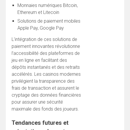
Monnaies numériques Bitcoin,
Ethereum et Litecoin
Solutions de paiement mobiles
Apple Pay, Google Pay
L’intégration de ces solutions de
paiement innovantes révolutionne
l’accessibilité des plateformes de
jeu en ligne en facilitant des
dépôts instantanés et des retraits
accélérés. Les casinos modernes
privilégient la transparence des
frais de transaction et assurent le
cryptage des données financières
pour assurer une sécurité
maximale des fonds des joueurs.
Tendances futures et