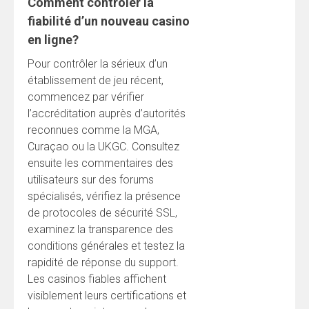
Comment contrôler la
fiabilité d’un nouveau casino
en ligne?
Pour contrôler la sérieux d’un
établissement de jeu récent,
commencez par vérifier
l’accréditation auprès d’autorités
reconnues comme la MGA,
Curaçao ou la UKGC. Consultez
ensuite les commentaires des
utilisateurs sur des forums
spécialisés, vérifiez la présence
de protocoles de sécurité SSL,
examinez la transparence des
conditions générales et testez la
rapidité de réponse du support.
Les casinos fiables affichent
visiblement leurs certifications et