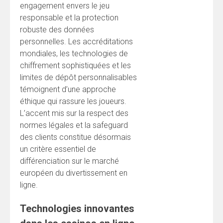
engagement envers le jeu
responsable et la protection
robuste des données
personnelles. Les accréditations
mondiales, les technologies de
chiffrement sophistiquées et les
limites de dépôt personnalisables
témoignent d’une approche
éthique qui rassure les joueurs.
L’accent mis sur la respect des
normes légales et la safeguard
des clients constitue désormais
un critère essentiel de
différenciation sur le marché
européen du divertissement en
ligne.
Technologies innovantes