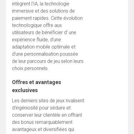
intègrent l’IA, la technologie
immersive et des solutions de
paiement rapides. Cette évolution
technologique offre aux
utilisateurs de bénéficier d’ une
expérience fluide, d’une
adaptation mobile optimale et
d’une personnalisation poussée
de leur parcours de jeu selon leurs
choix personnels.
Offres et avantages
exclusives
Les derniers sites de jeux rivalisent
d’ingéniosité pour séduire et
conserver leur clientèle en offrant
des bonus remarquablement
avantageux et diversifiées qui