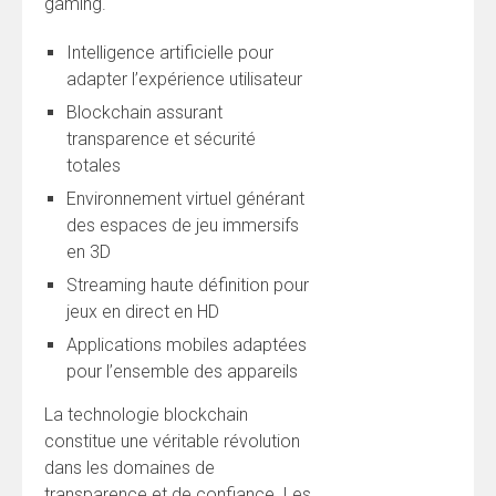
gaming.
Intelligence artificielle pour
adapter l’expérience utilisateur
Blockchain assurant
transparence et sécurité
totales
Environnement virtuel générant
des espaces de jeu immersifs
en 3D
Streaming haute définition pour
jeux en direct en HD
Applications mobiles adaptées
pour l’ensemble des appareils
La technologie blockchain
constitue une véritable révolution
dans les domaines de
transparence et de confiance. Les