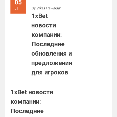
05
By
Vikas Hawaldar
JUL
1xBet
новости
компании:
Последние
обновления и
предложения
для игроков
1xBet новости
компании:
Последние