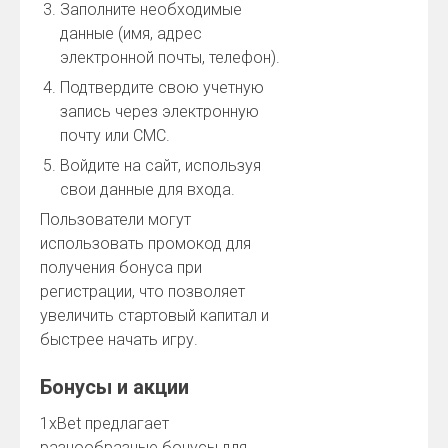
Заполните необходимые
данные (имя, адрес
электронной почты, телефон).
Подтвердите свою учетную
запись через электронную
почту или СМС.
Войдите на сайт, используя
свои данные для входа.
Пользователи могут
использовать промокод для
получения бонуса при
регистрации, что позволяет
увеличить стартовый капитал и
быстрее начать игру.
Бонусы и акции
1xBet предлагает
разнообразные бонусы для