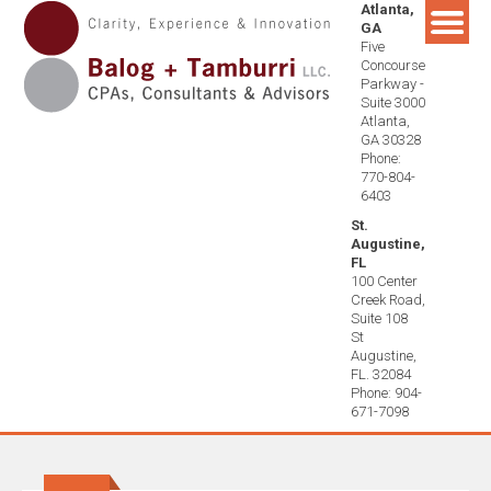
Atlanta,
Skip
GA
to
Five
content
Concourse
Parkway -
Suite 3000
Atlanta,
GA 30328
Phone:
770-804-
6403
St.
Augustine,
FL
100 Center
Creek Road,
Suite 108
St
Augustine,
FL. 32084
Phone: 904-
671-7098