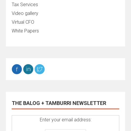
Tax Services
Video gallery
Virtual CFO
White Papers
THE BALOG + TAMBURRI NEWSLETTER
Enter your email address: