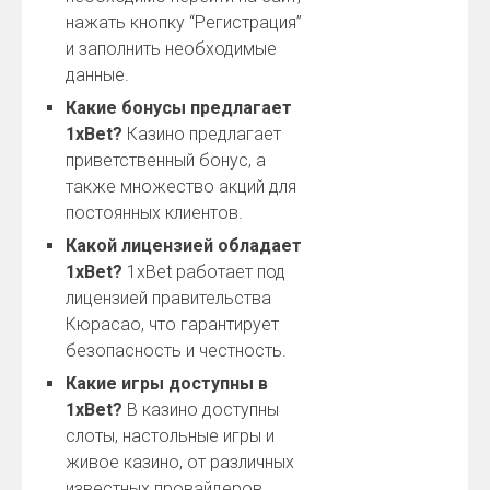
нажать кнопку “Регистрация”
и заполнить необходимые
данные.
Какие бонусы предлагает
1xBet?
Казино предлагает
приветственный бонус, а
также множество акций для
постоянных клиентов.
Какой лицензией обладает
1xBet?
1xBet работает под
лицензией правительства
Кюрасао, что гарантирует
безопасность и честность.
Какие игры доступны в
1xBet?
В казино доступны
слоты, настольные игры и
живое казино, от различных
известных провайдеров.