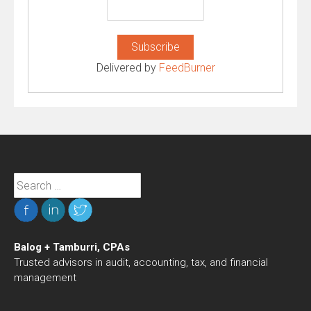
Delivered by
FeedBurner
Search
for:
Balog + Tamburri, CPAs
Trusted advisors in audit, accounting, tax, and financial
management