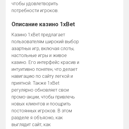
чтобы удовлетворить
потребности игроков.
Описание казино 1xBet
Казино 1xBet предлагает
пользователям широкий выбор
азартных игр, включая слоты,
настольные игры и живое
казино. Его интерфейс красив и
интуитивно понятен, что делает
навигацию по сайту легкой и
приятной. Также 1xBet
регулярно обновляет свои
промо-акции, чтобы привлечь
новых клиентов и поощрить
постоянных игроков. В этом
разделе я объясню, как
выглядит сайт, как