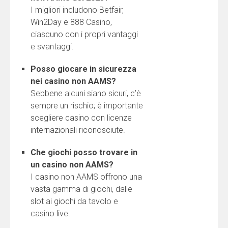
I migliori includono Betfair,
Win2Day e 888 Casino,
ciascuno con i propri vantaggi
e svantaggi.
Posso giocare in sicurezza
nei casino non AAMS?
Sebbene alcuni siano sicuri, c’è
sempre un rischio; è importante
scegliere casino con licenze
internazionali riconosciute.
Che giochi posso trovare in
un casino non AAMS?
I casino non AAMS offrono una
vasta gamma di giochi, dalle
slot ai giochi da tavolo e
casino live.