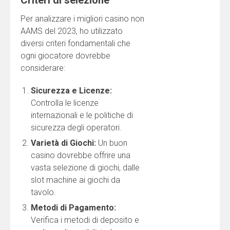
Criteri di selezione
Per analizzare i migliori casino non
AAMS del 2023, ho utilizzato
diversi criteri fondamentali che
ogni giocatore dovrebbe
considerare:
Sicurezza e Licenze:
Controlla le licenze
internazionali e le politiche di
sicurezza degli operatori.
Varietà di Giochi:
Un buon
casino dovrebbe offrire una
vasta selezione di giochi, dalle
slot machine ai giochi da
tavolo.
Metodi di Pagamento:
Verifica i metodi di deposito e