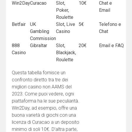
Win2Day
Curacao
Slot,
10€
Chat e
Poker,
Email
Roulette
Betfair
UK
Slot, Live
5€
Telefono e
Gambling
Casino
Chat
Commission
888
Gibraltar
Slot,
20€
Email e FAQ
Casino
Blackjack,
Roulette
Questa tabella fornisce un
confronto diretto tra tre dei
migliori casino non AAMS del
2023. Come puoi vedere, ogni
piattaforma ha le sue peculiarità.
Win2Day, ad esempio, offre una
buona varietà di giochi con una
licenza di Curacao a un deposito
minimo di soli 10€. D’altra parte,