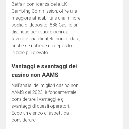
Betfair, con licenza della UK
Gambling Commission, offre una
maggiore affidabilità e una minore
soglia di deposito. 888 Casino si
distingue per i suoi giochi da
tavolo e una clientela consolidata,
anche se richiede un deposito
iniziale più elevato.
Vantaggi e svantaggi dei
casino non AAMS
Nell’analisi dei migliori casino non
AAMS del 2023, è fondamentale
considerare i vantaggi e gli
svantaggi di questi operatori.
Ecco un elenco di aspetti da
considerare: