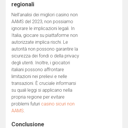
regionali
Nell’analisi dei migliori casino non
AAMS del 2023, non possiamo
ignorare le implicazioni legali. In
Italia, giocare su piattaforme non
autorizzate implica rischi. Le
autorità non possono garantire la
sicurezza dei fondi o della privacy
degli utenti. Inoltre, i giocatori
italiani possono affrontare
limitazioni nei prelievi e nelle
transazioni. È cruciale informarsi
su quali leggi si applicano nella
propria regione per evitare
problemi futuri
casino sicuri non
AAMS
.
Conclusione