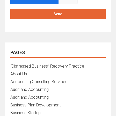
Send
PAGES
“Distressed Business” Recovery Practice
About Us
Accounting Consulting Services
Audit and Accounting
Audit and Accounting
Business Plan Development
Business Startup