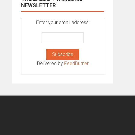
NEWSLETTER
Enter your email address:
Delivered by
FeedBurner