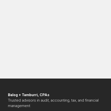
Balog + Tamburri, CPAs
Trusted advisors in audit, accounting, tax, and financial
management