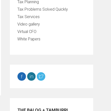
Tax Planning
Tax Problems Solved Quickly
Tax Services
Video gallery
Virtual CFO
White Papers
THE BALOG + TAMBURRI