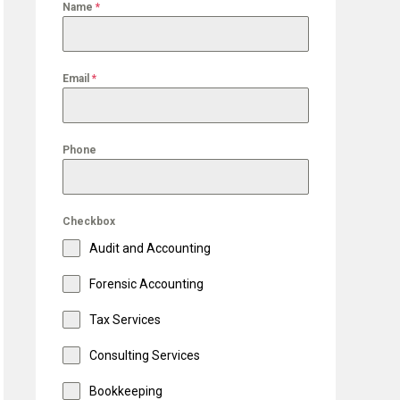
Name
*
Email
*
Phone
Checkbox
Audit and Accounting
Forensic Accounting
Tax Services
Consulting Services
Bookkeeping