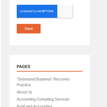
Send
PAGES
“Distressed Business” Recovery
Practice
About Us
Accounting Consulting Services
Audit and Accounting