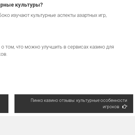
орные культуры?
боко изучают культурные аспекты азартных игр,
 том, что можно улучшить в сервисах казино для
ков.
Пинко казино отзывы: культурные особенности
игроков