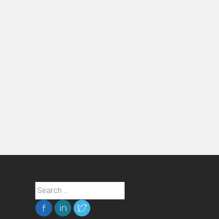
Search
for: