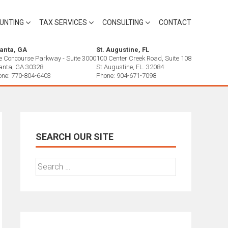
UNTING
TAX SERVICES
CONSULTING
CONTACT
lanta, GA
St. Augustine, FL
e Concourse Parkway - Suite 3000
100 Center Creek Road, Suite 108
lanta, GA 30328
St Augustine, FL. 32084
one: 770-804-6403
Phone: 904-671-7098
SEARCH OUR SITE
Search
for: