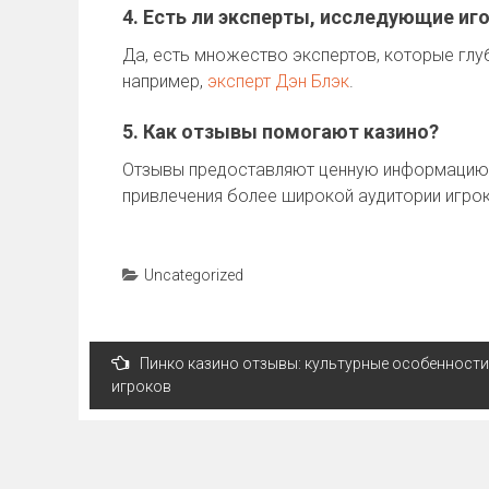
4. Есть ли эксперты, исследующие иг
Да, есть множество экспертов, которые глу
например,
эксперт Дэн Блэк
.
5. Как отзывы помогают казино?
Отзывы предоставляют ценную информацию о
привлечения более широкой аудитории игро
Uncategorized
Post
Пинко казино отзывы: культурные особенности
navigation
игроков