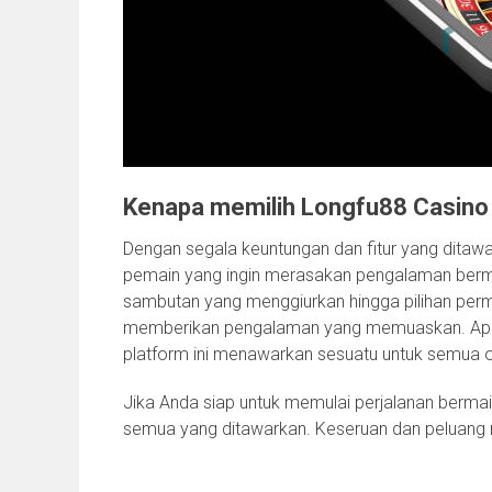
Kenapa memilih Longfu88 Casino
Dengan segala keuntungan dan fitur yang ditawa
pemain yang ingin merasakan pengalaman berma
sambutan yang menggiurkan hingga pilihan perm
memberikan pengalaman yang memuaskan. Apa
platform ini menawarkan sesuatu untuk semua 
Jika Anda siap untuk memulai perjalanan bermai
semua yang ditawarkan. Keseruan dan peluang