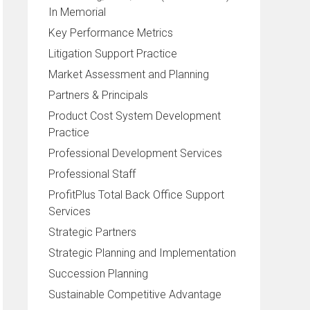
In Memorial
Key Performance Metrics
Litigation Support Practice
Market Assessment and Planning
Partners & Principals
Product Cost System Development
Practice
Professional Development Services
Professional Staff
ProfitPlus Total Back Office Support
Services
Strategic Partners
Strategic Planning and Implementation
Succession Planning
Sustainable Competitive Advantage