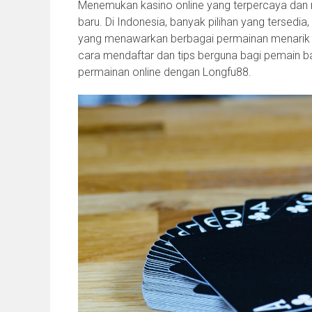
Menemukan kasino online yang terpercaya dan 
baru. Di Indonesia, banyak pilihan yang tersedia
yang menawarkan berbagai permainan menarik s
cara mendaftar dan tips berguna bagi pemain ba
permainan online dengan Longfu88.