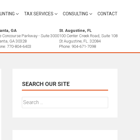
UNTING
TAX SERVICES
CONSULTING
CONTACT
lanta, GA
St. Augustine, FL
e Concourse Parkway - Suite 3000
100 Center Creek Road, Suite 108
lanta, GA 30328
St Augustine, FL. 32084
one: 770-804-6403
Phone: 904-671-7098
SEARCH OUR SITE
Search
for: