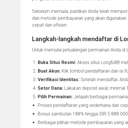
Sebelum memulai, pastikan Anda telah mempersia
dan metode pembayaran yang akan digunakan. I
cepat dan efisien.
Langkah-langkah mendaftar di L
Untuk memulai petualangan permainan Anda di Lo
Buka Situs Resmi:
Akses situs Longfu88 mel
Buat Akun:
Klik tombol pendaftaran dan isi f
Verifikasi Identitas:
Setelah mendaftar, Anda
Setor Dana:
Lakukan deposit awal, minimal 1
Pilih Permainan:
Jelajahi berbagai permainan
Proses pendaftaran yang sederhana dan cep
Bonus sambutan 188% hingga IDR 5.888.000 
Berbagai pilihan metode pembayaran yang 