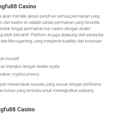
ongfu88 Casino
a akan memiliki akses penuh ke semua permainan yang
 dari kasino ini adalah variasi permainan yang tersedia.
narik hingga permainan live casino dengan dealer
bih interaktif. Platform ini juga didukung oleh penyedia
y dan Microgaming, yang menjamin kualitas dan keseruan
n inovatif.
n interaksi dengan dealer nyata.
akan cryptocurrency.
apat menemukan sesuatu yang sesuai dengan preferensi
n bonus yang tersedia untuk meningkatkan peluang
ngfu88 Casino