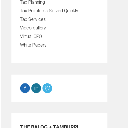
Tax Planning
Tax Problems Solved Quickly
Tax Services
Video gallery
Virtual CFO
White Papers
THE BALOG + TAMBURRI